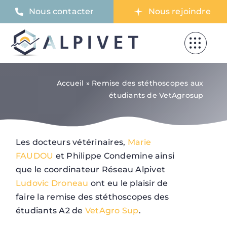
Skip
Nous contacter
Nous rejoindre
to
content
Accueil
»
Remise des stéthoscopes aux
étudiants de VetAgrosup
Les docteurs vétérinaires,
Marie
FAUDOU
et Philippe Condemine ainsi
que le coordinateur Réseau Alpivet
Ludovic Droneau
ont eu le plaisir de
faire la remise des stéthoscopes des
étudiants A2 de
VetAgro Sup
.