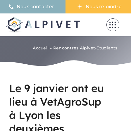
Skip
Nous contacter
Nous rejoindre
to
content
Accueil
»
Rencontres Alpivet-Etudiants
Le 9 janvier ont eu
lieu à VetAgroSup
à Lyon les
deuxièmes